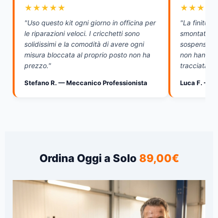
★★★★★
★★★★
"Uso questo kit ogni giorno in officina per
"La finitura
le riparazioni veloci. I cricchetti sono
smontato in
solidissimi e la comodità di avere ogni
sospensioni
misura bloccata al proprio posto non ha
non hanno f
prezzo."
tracciata e 
Stefano R. — Meccanico Professionista
Luca F. — A
Ordina Oggi a Solo
89,00€