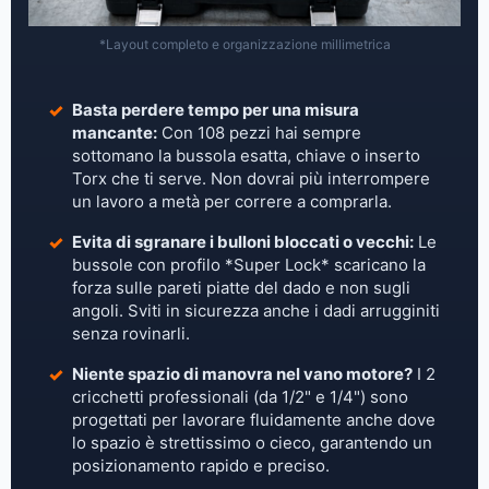
*Layout completo e organizzazione millimetrica
Basta perdere tempo per una misura
mancante:
Con 108 pezzi hai sempre
sottomano la bussola esatta, chiave o inserto
Torx che ti serve. Non dovrai più interrompere
un lavoro a metà per correre a comprarla.
Evita di sgranare i bulloni bloccati o vecchi:
Le
bussole con profilo *Super Lock* scaricano la
forza sulle pareti piatte del dado e non sugli
angoli. Sviti in sicurezza anche i dadi arrugginiti
senza rovinarli.
Niente spazio di manovra nel vano motore?
I 2
cricchetti professionali (da 1/2" e 1/4") sono
progettati per lavorare fluidamente anche dove
lo spazio è strettissimo o cieco, garantendo un
posizionamento rapido e preciso.