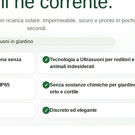
ni né corrente.
on ricarica solare. Impermeabile, sicuro e pronto in pochi
secondi.
iona senza
Tecnologia a Ultrasuoni per roditori e
✓
animali indesiderati
 IP65
Senza sostanze chimiche per giardin
✓
orto e cortile
Discreto ed elegante
✓