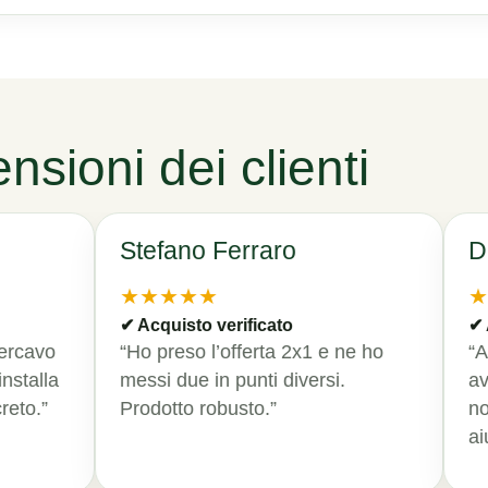
nsioni dei clienti
Stefano Ferraro
Davi
★★★★★
★★
✔ Acquisto verificato
✔ Acqu
avo
“Ho preso l’offerta 2x1 e ne ho
“All’i
alla
messi due in punti diversi.
aver i
o.”
Prodotto robusto.”
notat
aiuole