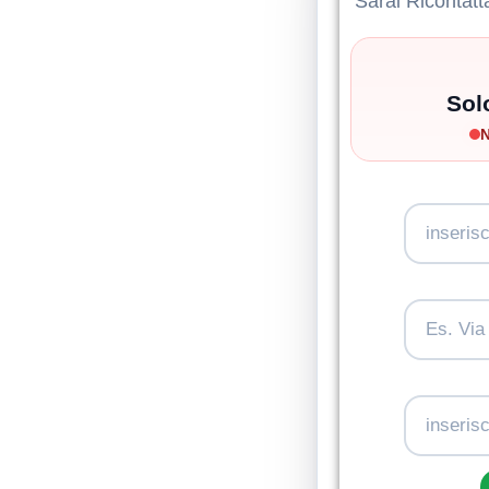
Sarai Ricontatt
Sol
N