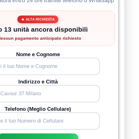
ato/a entro 24 ore tramite telefono o Whatsapp
🔥 ALTA RICHIESTA
o 13 unità ancora disponibili
essun pagamento anticipato richiesto
Nome e Cognome
Indirizzo e Città
Telefono (Meglio Cellulare)