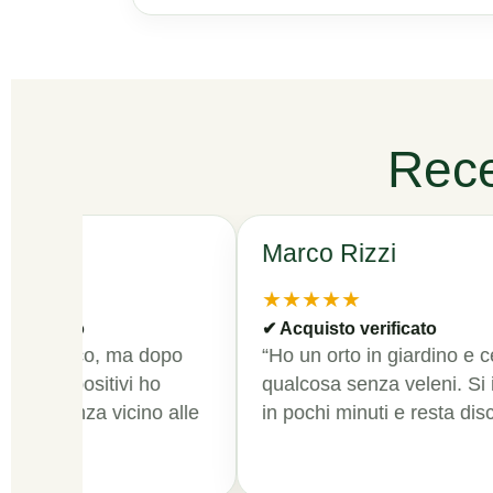
Rece
elli
Marco Rizzi
★★★★★
ificato
✔ Acquisto verificato
o scettico, ma dopo
“Ho un orto in giardino e cerc
 i dispositivi ho
qualcosa senza veleni. Si inst
resenza vicino alle
in pochi minuti e resta discret