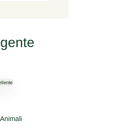
igente
 Animali