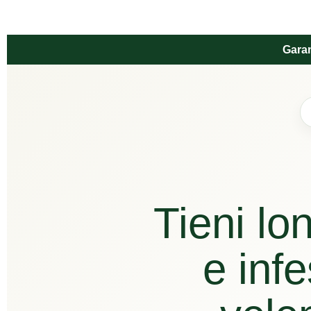
Garan
Tieni lon
e inf