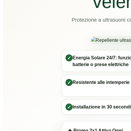
vele
Protezione a ultrasuoni c
Energia Solare 24/7: funz
✓
batterie o prese elettriche
Resistente alle intemperie
✓
Installazione in 30 secondi
✓
🔥 Promo 2x1 Attiva Oggi