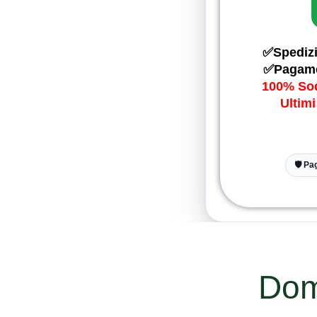
✅Spedizi
✅Pagame
100% Sod
Ultimi
🛡️ P
Dom